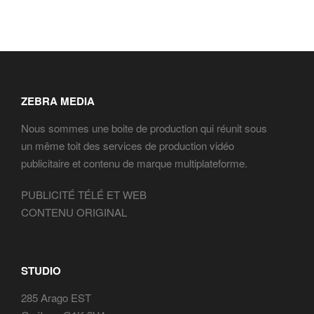
ZEBRA MEDIA
Nous sommes une boite de production qui réunit sous
un même toit des services de production vidéo
publicitaire et contenu de marque multiplateforme.
PUBLICITÉ TÉLÉ ET WEB
CONTENU ORIGINAL
STUDIO
285 Arago EST