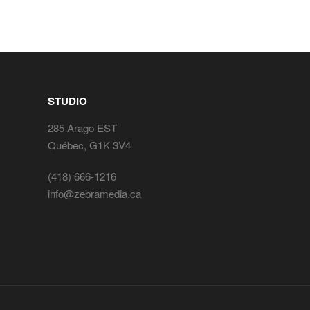
STUDIO
285 Arago EST
Québec, G1K 3V4
(418) 666-1216
info@zebramedia.ca