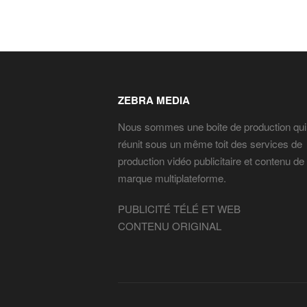
ZEBRA MEDIA
Nous sommes une boite de production qui
réunit sous un même toit des services de
production vidéo publicitaire et contenu de
marque multiplateforme.
PUBLICITÉ TÉLÉ ET WEB
CONTENU ORIGINAL